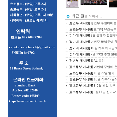
유초등부 - (주일) 오후 2시
중고등부 - (주일) 오후 2시
대학청년 - (주일) 오후 1시 40분
새벽예배 - (토요일)새벽6시
[청년부 게시판]
청년부 주일예배를 드
[유초등부 게시판]
한가닥 유초등부 
연락처
[성가대 게시판]
8월 둘째주 할렐루
핸드폰:072.684.7284
[성가대 게시판]
이번주 할렐루야 찬
capekoreanchurch@gmail.com
[성가대 게시판]
10월 첫주 하나님
카톡ID: ho0702
[성가대 게시판]
9월 23일 주일 할렐
[청년부 게시판]
E.P.L 모임
주 소
[유초등부 게시판]
어린이 주일에 온가
11 Buren Street Bothasig
[유초등부 게시판]
10월29일 한가
온라인 헌금계좌
[유초등부 게시판]
10월 아빠가 들려
Standard Bank
[유초등부 게시판]
8-9월 생일 맞은
Acc No: 201102846
[유초등부 게시판]
9월17일 한가닥
Branch code: 025109
CapeTown Korean Church