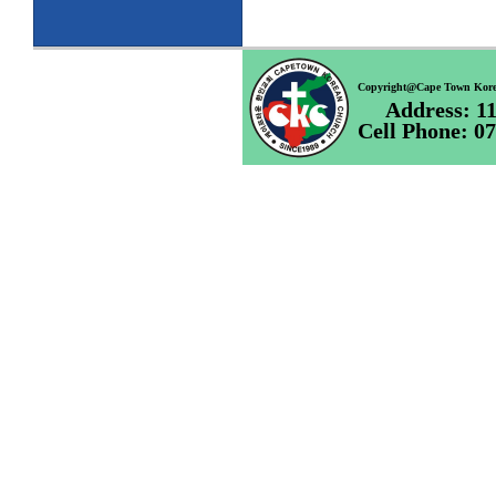
Copyright@Cape
Town Korea
Address: 11 
Cell Phone: 0